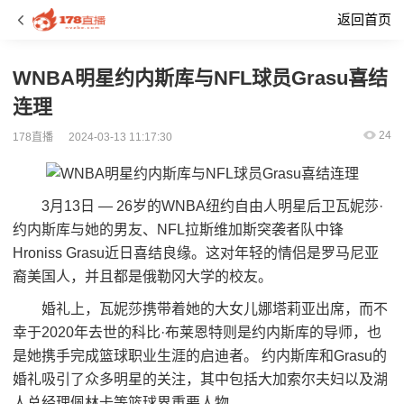
返回首页
WNBA明星约内斯库与NFL球员Grasu喜结
连理
24
178直播
2024-03-13 11:17:30
3月13日 — 26岁的WNBA纽约自由人明星后卫瓦妮莎·
约内斯库与她的男友、NFL拉斯维加斯突袭者队中锋
Hroniss Grasu近日喜结良缘。这对年轻的情侣是罗马尼亚
裔美国人，并且都是俄勒冈大学的校友。
婚礼上，瓦妮莎携带着她的大女儿娜塔莉亚出席，而不
幸于2020年去世的科比·布莱恩特则是约内斯库的导师，也
是她携手完成篮球职业生涯的启迪者。 约内斯库和Grasu的
婚礼吸引了众多明星的关注，其中包括大加索尔夫妇以及湖
人总经理佩林卡等篮球界重要人物。