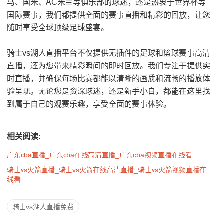
马、国米、AC米兰等俱乐部的球迷，还是热衷于世界杯等
国际赛事，我们都提供全面的赛事直播和精彩的回放，让您
随时享受全球顶级足球盛宴。
骑士vs湖人直播平台不仅提供无插件的足球和篮球赛事高清
直播，还为您带来精彩瞬间的即时回放。我们专注于提供实
时直播，并确保每场比赛都能以清晰的画质和流畅的播放体
验呈现。无论您是资深球迷，还是新手小白，都能在这里找
到属于自己的观赛乐趣，享受全面的赛事体验。
相关阅读:
广东cba直播_广东cba在线高清直播_广东cba视频直播在线看
骑士vs火箭直播_骑士vs火箭在线高清直播_骑士vs火箭视频直播在
线看
骑士vs湖人直播免费