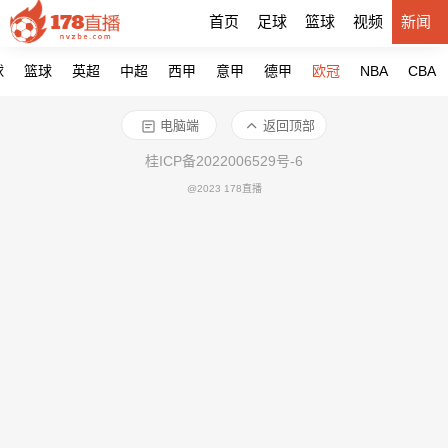
首页
足球
篮球
视频
新闻
球
篮球
英超
中超
西甲
意甲
德甲
欧冠
NBA
CBA
电脑端
返回顶部
桂ICP备2022006529号-6
@2023 178直播