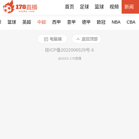
首页
足球
篮球
视频
新闻
球
篮球
英超
中超
西甲
意甲
德甲
欧冠
NBA
CBA
电脑端
返回顶部
桂ICP备2022006529号-6
@2023 178直播